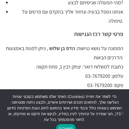
מהי הפעולה שניסיתם לבצע?
אנחנו נטפל בבעיה ונחזור אליך בהקדם עם פרטים על
טיפולה.
פרטי קשר רכז הנגישות
הממונה על נושא נגישות:
הדס בן שלוש
, ניתן לפנות באמצעות
הדרכים הבאות:
כתובת למשלוח דואר: יצחק רבין 1, פתח תקווה
טלפון: 03-7679200
פקס: 03-7679200
האתר שלנו משתמש בקובצי עוגיות (Cookies) כדי לשפר את חוויית
ניתן לפנות בכל שאלה ובקשה לעניין הנגישות באמצעות דואר
הגלישה שלך, להתאים תכנים ושירותים אישיים, ולבצע ניתוח סטטיסטי.
השימוש בעוגיות כולל עיבוד מידע אישי בהתאם לחוק הגנת הפרטיות (תיקון
hadas@pilat.co.il
אלקטרוני:
13), תוך שמירה על זכויותיך לעיין במידע, לבקש את תיקונו או מחיקתו, או
לחזור מהסכמתך בכל עת.
מאשר/ת